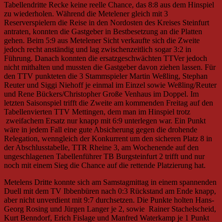
Tabellendritte Recke keine reelle Chance, das 8:8 aus dem Hinspiel
zu wiederholen. Während die Metelener gleich mit 3
Reserverspielern die Reise in den Nordosten des Kreises Steinfurt
antraten, konnten die Gastgeber in Bestbesetzung an die Platten
gehen. Beim 5:9 aus Metelener Sicht verkaufte sich die Zweite
jedoch recht anständig und lag zwischenzeitlich sogar 3:2 in
Führung. Danach konnten die ersatzgeschwächten TTVer jedoch
nicht mithalten und mussten die Gastgeber davon ziehen lassen. Für
den TTV punkteten die 3 Stammspieler Martin Weßling, Stephan
Reuter und Siggi Niehoff je einmal im Einzel sowie Weßling/Reuter
und Rene Bückers/Christopher Große Venhaus im Doppel. Im
letzten Saisonspiel trifft die Zweite am kommenden Freitag auf den
Tabellenvierten TTV Mettingen, dem man im Hinspiel trotz
zweifachem Ersatz nur knapp mit 6:9 unterlegen war. Ein Punkt
wäre in jedem Fall eine gute Absicherung gegen die drohende
Relegation, wenngleich der Konkurrent um den sicheren Platz 8 in
der Abschlusstabelle, TTR Rheine 3, am Wochenende auf den
ungeschlagenen Tabellenführer TB Burgsteinfurt 2 trifft und nur
noch mit einem Sieg die Chance auf die rettende Platzierung hat.
Metelens Dritte konnte sich am Samstagmittag in einem spannenden
Duell mit dem TV Ibbenbüren nach 0:3 Rückstand am Ende knapp,
aber nicht unverdient mit 9:7 durchsetzen. Die Punkte holten Hans-
Georg Rosing und Jürgen Langer je 2, sowie Rainer Stachelscheid,
Kurt Benndorf, Erich Fislage und Manfred Waterkamp je 1 Punkt