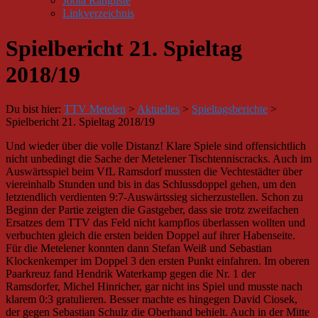
Joola Rangliste
Linkverzeichnis
Spielbericht 21. Spieltag
2018/19
Du bist hier:
TTV Metelen
>
Aktuelles
>
Spieltagsberichte
>
Spielbericht 21. Spieltag 2018/19
Und wieder über die volle Distanz! Klare Spiele sind offensichtlich
nicht unbedingt die Sache der Metelener Tischtenniscracks. Auch im
Auswärtsspiel beim VfL Ramsdorf mussten die Vechtestädter über
viereinhalb Stunden und bis in das Schlussdoppel gehen, um den
letztendlich verdienten 9:7-Auswärtssieg sicherzustellen. Schon zu
Beginn der Partie zeigten die Gastgeber, dass sie trotz zweifachen
Ersatzes dem TTV das Feld nicht kampflos überlassen wollten und
verbuchten gleich die ersten beiden Doppel auf ihrer Habenseite.
Für die Metelener konnten dann Stefan Weiß und Sebastian
Klockenkemper im Doppel 3 den ersten Punkt einfahren. Im oberen
Paarkreuz fand Hendrik Waterkamp gegen die Nr. 1 der
Ramsdorfer, Michel Hinricher, gar nicht ins Spiel und musste nach
klarem 0:3 gratulieren. Besser machte es hingegen David Ciosek,
der gegen Sebastian Schulz die Oberhand behielt. Auch in der Mitte