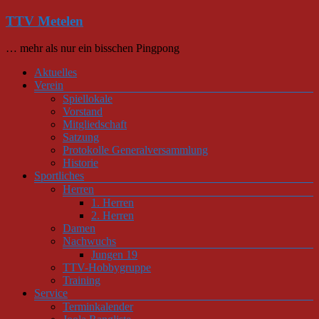
Zum
TTV Metelen
Inhalt
springen
… mehr als nur ein bisschen Pingpong
Menü
Aktuelles
Verein
Spiellokale
Vorstand
Mitgliedschaft
Satzung
Protokolle Generalversammlung
Historie
Sportliches
Herren
1. Herren
2. Herren
Damen
Nachwuchs
Jungen 19
TTV-Hobbygruppe
Training
Service
Terminkalender