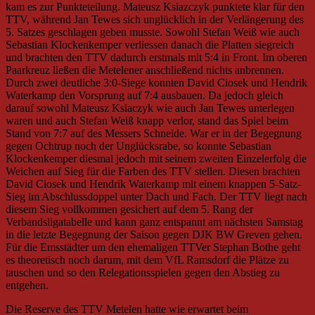
kam es zur Punkteteilung. Mateusz Ksiazczyk punktete klar für den
TTV, während Jan Tewes sich unglücklich in der Verlängerung des
5. Satzes geschlagen geben musste. Sowohl Stefan Weiß wie auch
Sebastian Klockenkemper verliessen danach die Platten siegreich
und brachten den TTV dadurch erstmals mit 5:4 in Front. Im oberen
Paarkreuz ließen die Metelener anschließend nichts anbrennen.
Durch zwei deutliche 3:0-Siege konnten David Ciosek und Hendrik
Waterkamp den Vorsprung auf 7:4 ausbauen. Da jedoch gleich
darauf sowohl Mateusz Ksiaczyk wie auch Jan Tewes unterlegen
waren und auch Stefan Weiß knapp verlor, stand das Spiel beim
Stand von 7:7 auf des Messers Schneide. War er in der Begegnung
gegen Ochtrup noch der Unglücksrabe, so konnte Sebastian
Klockenkemper diesmal jedoch mit seinem zweiten Einzelerfolg die
Weichen auf Sieg für die Farben des TTV stellen. Diesen brachten
David Ciosek und Hendrik Waterkamp mit einem knappen 5-Satz-
Sieg im Abschlussdoppel unter Dach und Fach. Der TTV liegt nach
diesem Sieg vollkommen gesichert auf dem 5. Rang der
Verbandsligatabelle und kann ganz entspannt am nächsten Samstag
in die letzte Begegnung der Saison gegen DJK BW Greven gehen.
Für die Emsstädter um den ehemaligen TTVer Stephan Bothe geht
es theoretisch noch darum, mit dem VfL Ramsdorf die Plätze zu
tauschen und so den Relegationsspielen gegen den Abstieg zu
entgehen.
Die Reserve des TTV Metelen hatte wie erwartet beim