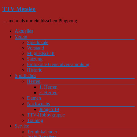
Zum
TTV Metelen
Inhalt
springen
… mehr als nur ein bisschen Pingpong
Menü
Aktuelles
Verein
Spiellokale
Vorstand
Mitgliedschaft
Satzung
Protokolle Generalversammlung
Historie
Sportliches
Herren
1. Herren
2. Herren
Damen
Nachwuchs
Jungen 19
TTV-Hobbygruppe
Training
Service
Terminkalender