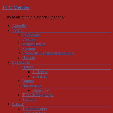
Zum
TTV Metelen
Inhalt
springen
… mehr als nur ein bisschen Pingpong
Menü
Aktuelles
Verein
Spiellokale
Vorstand
Mitgliedschaft
Satzung
Protokolle Generalversammlung
Historie
Sportliches
Herren
1. Herren
2. Herren
Damen
Nachwuchs
Jungen 19
TTV-Hobbygruppe
Training
Service
Terminkalender