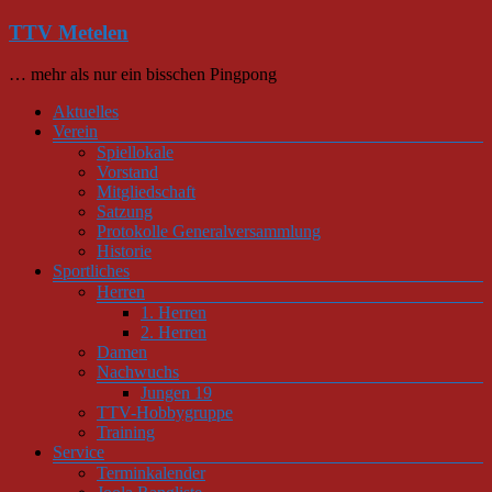
Zum
TTV Metelen
Inhalt
springen
… mehr als nur ein bisschen Pingpong
Menü
Aktuelles
Verein
Spiellokale
Vorstand
Mitgliedschaft
Satzung
Protokolle Generalversammlung
Historie
Sportliches
Herren
1. Herren
2. Herren
Damen
Nachwuchs
Jungen 19
TTV-Hobbygruppe
Training
Service
Terminkalender