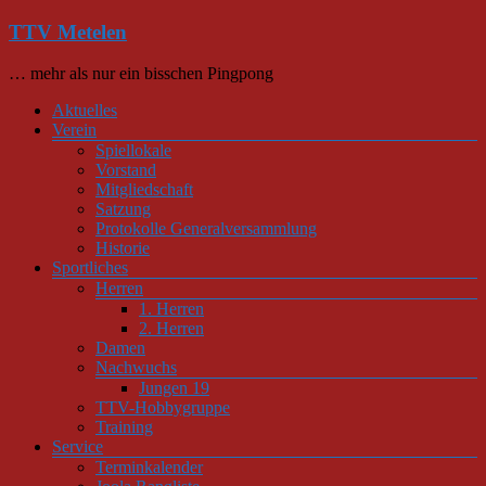
Zum
TTV Metelen
Inhalt
springen
… mehr als nur ein bisschen Pingpong
Menü
Aktuelles
Verein
Spiellokale
Vorstand
Mitgliedschaft
Satzung
Protokolle Generalversammlung
Historie
Sportliches
Herren
1. Herren
2. Herren
Damen
Nachwuchs
Jungen 19
TTV-Hobbygruppe
Training
Service
Terminkalender