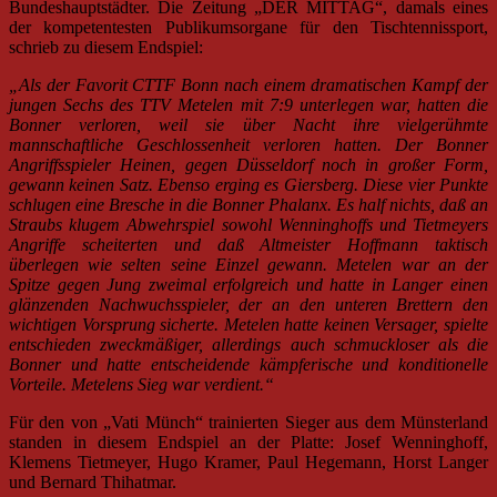
Bundeshauptstädter. Die Zeitung „DER MITTAG“, damals eines
der kompetentesten Publikumsorgane für den Tischtennissport,
schrieb zu diesem Endspiel:
„Als der Favorit CTTF Bonn nach einem dramatischen Kampf der
jungen Sechs des TTV Metelen mit 7:9 unterlegen war, hatten die
Bonner verloren, weil sie über Nacht ihre vielgerühmte
mannschaftliche Geschlossenheit verloren hatten. Der Bonner
Angriffsspieler Heinen, gegen Düsseldorf noch in großer Form,
gewann keinen Satz. Ebenso erging es Giersberg. Diese vier Punkte
schlugen eine Bresche in die Bonner Phalanx. Es half nichts, daß an
Straubs klugem Abwehrspiel sowohl Wenninghoffs und Tietmeyers
Angriffe scheiterten und daß Altmeister Hoffmann taktisch
überlegen wie selten seine Einzel gewann. Metelen war an der
Spitze gegen Jung zweimal erfolgreich und hatte in Langer einen
glänzenden Nachwuchsspieler, der an den unteren Brettern den
wichtigen Vorsprung sicherte. Metelen hatte keinen Versager, spielte
entschieden zweckmäßiger, allerdings auch schmuckloser als die
Bonner und hatte entscheidende kämpferische und konditionelle
Vorteile. Metelens Sieg war verdient.“
Für den von „Vati Münch“ trainierten Sieger aus dem Münsterland
standen in diesem Endspiel an der Platte: Josef Wenninghoff,
Klemens Tietmeyer, Hugo Kramer, Paul Hegemann, Horst Langer
und Bernard Thihatmar.