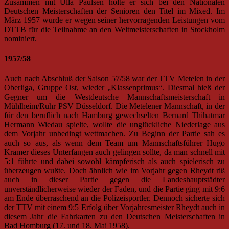
Zusammen mit Ulla Paulsen holte er sich bei den Nationalen
Deutschen Meisterschaften der Senioren den Titel im Mixed. Im
März 1957 wurde er wegen seiner hervorragenden Leistungen vom
DTTB für die Teilnahme an den Weltmeisterschaften in Stockholm
nominiert.
1957/58
Auch nach Abschluß der Saison 57/58 war der TTV Metelen in der
Oberliga, Gruppe Ost, wieder „Klassenprimus“. Diesmal hieß der
Gegner um die Westdeutsche Mannschaftsmeisterschaft in
Mühlheim/Ruhr PSV Düsseldorf. Die Metelener Mannschaft, in der
für den beruflich nach Hamburg gewechselten Bernard Thihatmar
Hermann Wiedau spielte, wollte die unglückliche Niederlage aus
dem Vorjahr unbedingt wettmachen. Zu Beginn der Partie sah es
auch so aus, als wenn dem Team um Mannschaftsführer Hugo
Kramer dieses Unterfangen auch gelingen sollte, da man schnell mit
5:1 führte und dabei sowohl kämpferisch als auch spielerisch zu
überzeugen wußte. Doch ähnlich wie im Vorjahr gegen Rheydt riß
auch in dieser Partie gegen die Landeshauptstädter
unverständlicherweise wieder der Faden, und die Partie ging mit 9:6
am Ende überraschend an die Polizeisportler. Dennoch sicherte sich
der TTV mit einem 9:5 Erfolg über Vorjahresmeister Rheydt auch in
diesem Jahr die Fahrkarten zu den Deutschen Meisterschaften in
Bad Homburg (17. und 18. Mai 1958).