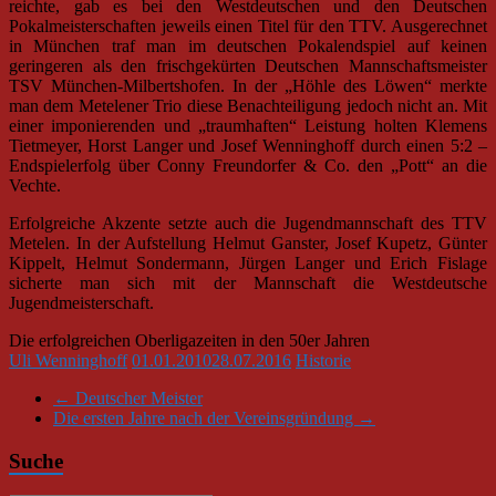
reichte, gab es bei den Westdeutschen und den Deutschen
Pokalmeisterschaften jeweils einen Titel für den TTV. Ausgerechnet
in München traf man im deutschen Pokalendspiel auf keinen
geringeren als den frischgekürten Deutschen Mannschaftsmeister
TSV München-Milbertshofen. In der „Höhle des Löwen“ merkte
man dem Metelener Trio diese Benachteiligung jedoch nicht an. Mit
einer imponierenden und „traumhaften“ Leistung holten Klemens
Tietmeyer, Horst Langer und Josef Wenninghoff durch einen 5:2 –
Endspielerfolg über Conny Freundorfer & Co. den „Pott“ an die
Vechte.
Erfolgreiche Akzente setzte auch die Jugendmannschaft des TTV
Metelen. In der Aufstellung Helmut Ganster, Josef Kupetz, Günter
Kippelt, Helmut Sondermann, Jürgen Langer und Erich Fislage
sicherte man sich mit der Mannschaft die Westdeutsche
Jugendmeisterschaft.
Die erfolgreichen Oberligazeiten in den 50er Jahren
Uli Wenninghoff
01.01.2010
28.07.2016
Historie
←
Deutscher Meister
Die ersten Jahre nach der Vereinsgründung
→
Suche