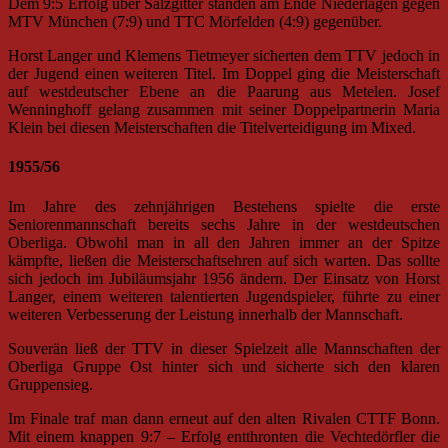
Dem 9:5 Erfolg über Salzgitter standen am Ende Niederlagen gegen
MTV München (7:9) und TTC Mörfelden (4:9) gegenüber.
Horst Langer und Klemens Tietmeyer sicherten dem TTV jedoch in
der Jugend einen weiteren Titel. Im Doppel ging die Meisterschaft
auf westdeutscher Ebene an die Paarung aus Metelen. Josef
Wenninghoff gelang zusammen mit seiner Doppelpartnerin Maria
Klein bei diesen Meisterschaften die Titelverteidigung im Mixed.
1955/56
Im Jahre des zehnjährigen Bestehens spielte die erste
Seniorenmannschaft bereits sechs Jahre in der westdeutschen
Oberliga. Obwohl man in all den Jahren immer an der Spitze
kämpfte, ließen die Meisterschaftsehren auf sich warten. Das sollte
sich jedoch im Jubiläumsjahr 1956 ändern. Der Einsatz von Horst
Langer, einem weiteren talentierten Jugendspieler, führte zu einer
weiteren Verbesserung der Leistung innerhalb der Mannschaft.
Souverän ließ der TTV in dieser Spielzeit alle Mannschaften der
Oberliga Gruppe Ost hinter sich und sicherte sich den klaren
Gruppensieg.
Im Finale traf man dann erneut auf den alten Rivalen CTTF Bonn.
Mit einem knappen 9:7 – Erfolg entthronten die Vechtedörfler die