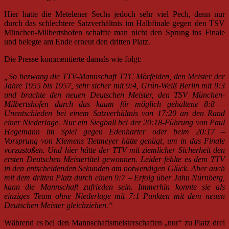
Hier hatte die Metelener Sechs jedoch sehr viel Pech, denn nur
durch das schlechtere Satzverhältnis im Halbfinale gegen den TSV
München-Milbertshofen schaffte man nicht den Sprung ins Finale
und belegte am Ende erneut den dritten Platz.
Die Presse kommentierte damals wie folgt:
„So bezwang die TTV-Mannschaft TTC Mörfelden, den Meister der
Jahre 1955 bis 1957, sehr sicher mit 9:4, Grün-Weiß Berlin mit 9:3
und brachte den neuen Deutschen Meister, den TSV München-
Milbertshofen durch das kaum für möglich gehaltene 8:8 –
Unentschieden bei einem Satzverhältnis von 17:20 an den Rand
einer Niederlage. Nur ein Siegball bei der 20:18-Führung von Paul
Hegemann im Spiel gegen Edenharter oder beim 20:17 –
Vorsprung von Klemens Tietmeyer hätte genügt, um in das Finale
vorzustoßen. Und hier hätte der TTV mit ziemlicher Sicherheit den
ersten Deutschen Meistertitel gewonnen. Leider fehlte es dem TTV
in den entscheidenden Sekunden am notwendigen Glück. Aber auch
mit dem dritten Platz durch einen 9:7 – Erfolg über Jahn Nürnberg,
kann die Mannschaft zufrieden sein. Immerhin konnte sie als
einziges Team ohne Niederlage mit 7:1 Punkten mit dem neuen
Deutschen Meister gleichziehen.“
Während es bei den Mannschaftsmeisterschaften „nur“ zu Platz drei