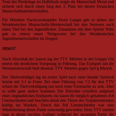
Trotz der Niederlage im Halbfinale zeigte die Mannschaft Moral und
sicherte sich durch einen Sieg den 3. Platz bei diesen Deutschen
Mannschaftsmeisterschaften.
Für Metelens Nachwuchsspieler Horst Langer gab es neben der
Westdeutschen Mannschafts-Meisterschaft bei den Senioren auch
einen Titel bei den Jugendlichen. Zusammen mit dem Spieler Witte
gab es erneut einen Titelgewinn bei den Westdeutschen
Jugendmeisterschaften im Doppel.
1956/57
Nach Abschluß der Saison lag der TTV Metelen in der Gruppe Ost
erneut mit deutlichem Vorsprung in Führung. Das Endspiel um die
Westmeisterschaft hieß diesmal: TTV Metelen gegen SpVg Rheydt.
Der Titelverteidiger lag im ersten Spiel nach einer Stunde Spielzeit
bereits mit 5:1 in Front. Bei einer Führung von 7:2 für den TTV
schien die Titelverteidigung nur noch reine Formsache zu sein. Aber
es sollte ganz anders kommen. Die Rheydter schafften aufgrund
eines unglaublichen Endspurts ein kaum für möglich gehaltenes 8:8
Unentschieden und brachten damit den Thron des Vorjahresmeisters
kräftig ins Wanken. Durch das 8:8 Unentschieden war eine
Wiederholung dieser Partie notwendig geworden. Dem TTV merkte
man in dieser zweiten Auflage während der gesamten Partie die