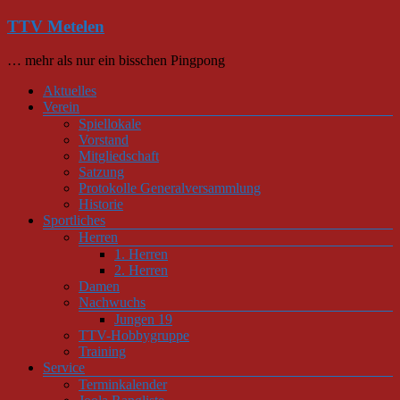
Zum
TTV Metelen
Inhalt
springen
… mehr als nur ein bisschen Pingpong
Menü
Aktuelles
Verein
Spiellokale
Vorstand
Mitgliedschaft
Satzung
Protokolle Generalversammlung
Historie
Sportliches
Herren
1. Herren
2. Herren
Damen
Nachwuchs
Jungen 19
TTV-Hobbygruppe
Training
Service
Terminkalender