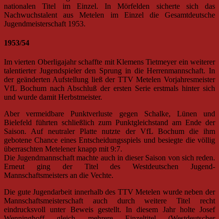
nationalen Titel im Einzel. In Mörfelden sicherte sich das
Nachwuchstalent aus Metelen im Einzel die Gesamtdeutsche
Jugendmeisterschaft 1953.
1953/54
Im vierten Oberligajahr schaffte mit Klemens Tietmeyer ein weiterer
talentierter Jugendspieler den Sprung in die Herrenmannschaft. In
der geänderten Aufstellung ließ der TTV Metelen Vorjahresmeister
VfL Bochum nach Abschluß der ersten Serie erstmals hinter sich
und wurde damit Herbstmeister.
Aber vermeidbare Punktverluste gegen Schalke, Lünen und
Bielefeld führten schließlich zum Punktgleichstand am Ende der
Saison. Auf neutraler Platte nutzte der VfL Bochum die ihm
gebotene Chance eines Entscheidungsspiels und besiegte die völlig
überraschten Metelener knapp mit 9:7.
Die Jugendmannschaft machte auch in dieser Saison von sich reden.
Erneut ging der Titel des Westdeutschen Jugend-
Mannschaftsmeisters an die Vechte.
Die gute Jugendarbeit innerhalb des TTV Metelen wurde neben der
Mannschaftsmeisterschaft auch durch weitere Titel recht
eindrucksvoll unter Beweis gestellt. In diesem Jahr holte Josef
Wenninghoff gleich mehrere Einzeltitel (Westdeutscher