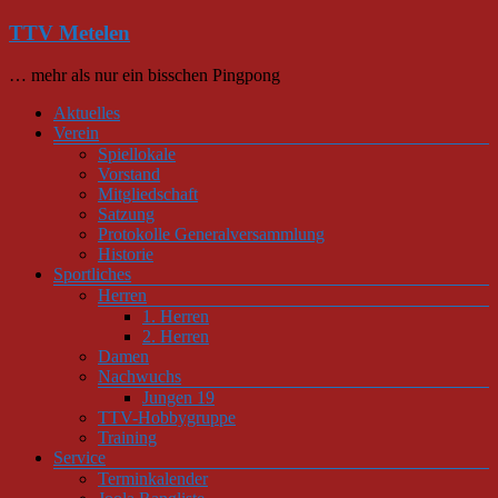
Zum
TTV Metelen
Inhalt
springen
… mehr als nur ein bisschen Pingpong
Menü
Aktuelles
Verein
Spiellokale
Vorstand
Mitgliedschaft
Satzung
Protokolle Generalversammlung
Historie
Sportliches
Herren
1. Herren
2. Herren
Damen
Nachwuchs
Jungen 19
TTV-Hobbygruppe
Training
Service
Terminkalender