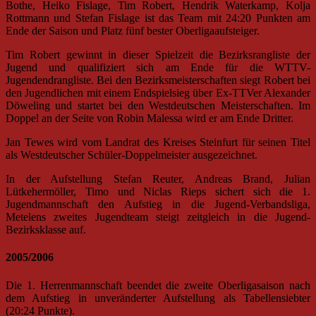
Bothe, Heiko Fislage, Tim Robert, Hendrik Waterkamp, Kolja
Rottmann und Stefan Fislage ist das Team mit 24:20 Punkten am
Ende der Saison und Platz fünf bester Oberligaaufsteiger.
Tim Robert gewinnt in dieser Spielzeit die Bezirksrangliste der
Jugend und qualifiziert sich am Ende für die WTTV-
Jugendendrangliste. Bei den Bezirksmeisterschaften siegt Robert bei
den Jugendlichen mit einem Endspielsieg über Ex-TTVer Alexander
Döweling und startet bei den Westdeutschen Meisterschaften. Im
Doppel an der Seite von Robin Malessa wird er am Ende Dritter.
Jan Tewes wird vom Landrat des Kreises Steinfurt für seinen Titel
als Westdeutscher Schüler-Doppelmeister ausgezeichnet.
In der Aufstellung Stefan Reuter, Andreas Brand, Julian
Lütkehermöller, Timo und Niclas Rieps sichert sich die 1.
Jugendmannschaft den Aufstieg in die Jugend-Verbandsliga,
Metelens zweites Jugendteam steigt zeitgleich in die Jugend-
Bezirksklasse auf.
2005/2006
Die 1. Herrenmannschaft beendet die zweite Oberligasaison nach
dem Aufstieg in unveränderter Aufstellung als Tabellensiebter
(20:24 Punkte).