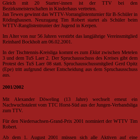
Gleich mit 20 Starter/-innen ist der TTV bei den
Bezirksmeisterschaften in Kinderhaus vertreten.
Jan Tewes gewinnt das WTTV-Vorranglistenturnier für B-Schüler in
Rödinghausen. Neuzugang Tim Robert startet als Schüler beim
WTTV-Ranglistentrunier der Jugend in Kerpen.
Im Alter von nur 56 Jahren verstirbt das langjährige Vereinsmitglied
Reinhard Bockholt am 06.02.2001.
In der Tischtennis-Kreisliga kommt es zum
Eklat
zwischen Metelen
3 und dem TuS Laer 2. Der Spruchausschuss des Kreises gibt dem
Protest des TuS Laer 08 statt. Spruchausschussmitglied Gerd Opitz
(Epe) tritt aufgrund dieser Entscheidung aus dem Spruchausschuss
aus.
2001/2002
Mit Alexander Döweling (13 Jahre) wechselt erneut ein
Nachwuchstalent vom TTC Horst-Süd aus der Jungen-Verbandsliga
zum TTV.
Für den Niedersachsen-Grand-Prix 2001 nominiert der WTTV Tim
Robert.
Ab dem 1. August 2001 müssen sich alle Aktiven auf eine