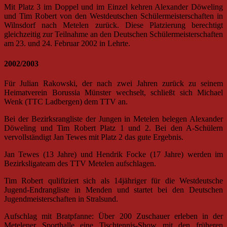
Mit Platz 3 im Doppel und im Einzel kehren Alexander Döweling
und Tim Robert von den Westdeutschen Schülermeisterschaften in
Wilnsdorf nach Metelen zurück. Diese Platzierung berechtigt
gleichzeitig zur Teilnahme an den Deutschen Schülermeisterschaften
am 23. und 24. Februar 2002 in Lehrte.
2002/2003
Für Julian Rakowski, der nach zwei Jahren zurück zu seinem
Heimatverein Borussia Münster wechselt, schließt sich Michael
Wenk (TTC Ladbergen) dem TTV an.
Bei der Bezirksrangliste der Jungen in Metelen belegen Alexander
Döweling und Tim Robert Platz 1 und 2. Bei den A-Schülern
vervollständigt Jan Tewes mit Platz 2 das gute Ergebnis.
Jan Tewes (13 Jahre) und Hendrik Focke (17 Jahre) werden im
Bezirksligateam des TTV Metelen aufschlagen.
Tim Robert qulifiziert sich als 14jähriger für die Westdeutsche
Jugend-Endrangliste in Menden und startet bei den Deutschen
Jugendmeisterschaften in Stralsund.
Aufschlag mit Bratpfanne: Über 200 Zuschauer erleben in der
Metelener Sporthalle eine Tischtennis-Show mit den früheren