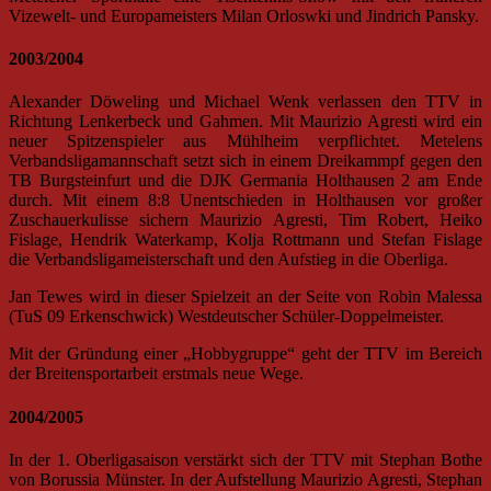
Vizewelt- und Europameisters Milan Orloswki und Jindrich Pansky.
2003/2004
Alexander Döweling und Michael Wenk verlassen den TTV in
Richtung Lenkerbeck und Gahmen. Mit Maurizio Agresti wird ein
neuer Spitzenspieler aus Mühlheim verpflichtet. Metelens
Verbandsligamannschaft setzt sich in einem Dreikammpf gegen den
TB Burgsteinfurt und die DJK Germania Holthausen 2 am Ende
durch. Mit einem 8:8 Unentschieden in Holthausen vor großer
Zuschauerkulisse sichern Maurizio Agresti, Tim Robert, Heiko
Fislage, Hendrik Waterkamp, Kolja Rottmann und Stefan Fislage
die Verbandsligameisterschaft und den Aufstieg in die Oberliga.
Jan Tewes wird in dieser Spielzeit an der Seite von Robin Malessa
(TuS 09 Erkenschwick) Westdeutscher Schüler-Doppelmeister.
Mit der Gründung einer „Hobbygruppe“ geht der TTV im Bereich
der Breitensportarbeit erstmals neue Wege.
2004/2005
In der 1. Oberligasaison verstärkt sich der TTV mit Stephan Bothe
von Borussia Münster. In der Aufstellung Maurizio Agresti, Stephan