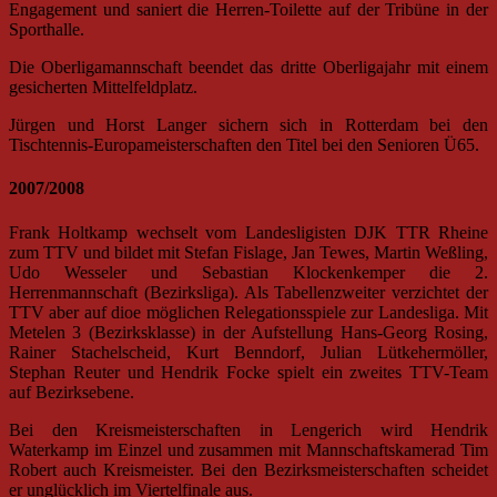
Engagement und saniert die Herren-Toilette auf der Tribüne in der
Sporthalle.
Die Oberligamannschaft beendet das dritte Oberligajahr mit einem
gesicherten Mittelfeldplatz.
Jürgen und Horst Langer sichern sich in Rotterdam bei den
Tischtennis-Europameisterschaften den Titel bei den Senioren Ü65.
2007/2008
Frank Holtkamp wechselt vom Landesligisten DJK TTR Rheine
zum TTV und bildet mit Stefan Fislage, Jan Tewes, Martin Weßling,
Udo Wesseler und Sebastian Klockenkemper die 2.
Herrenmannschaft (Bezirksliga). Als Tabellenzweiter verzichtet der
TTV aber auf dioe möglichen Relegationsspiele zur Landesliga. Mit
Metelen 3 (Bezirksklasse) in der Aufstellung Hans-Georg Rosing,
Rainer Stachelscheid, Kurt Benndorf, Julian Lütkehermöller,
Stephan Reuter und Hendrik Focke spielt ein zweites TTV-Team
auf Bezirksebene.
Bei den Kreismeisterschaften in Lengerich wird Hendrik
Waterkamp im Einzel und zusammen mit Mannschaftskamerad Tim
Robert auch Kreismeister. Bei den Bezirksmeisterschaften scheidet
er unglücklich im Viertelfinale aus.