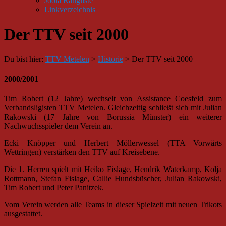
Joola Rangliste
Linkverzeichnis
Der TTV seit 2000
Du bist hier:
TTV Metelen
>
Historie
>
Der TTV seit 2000
2000/2001
Tim Robert (12 Jahre) wechselt von Assistance Coesfeld zum
Verbandsligisten TTV Metelen. Gleichzeitig schließt sich mit Julian
Rakowski (17 Jahre von Borussia Münster) ein weiterer
Nachwuchsspieler dem Verein an.
Ecki Knöpper und Herbert Möllerwessel (TTA Vorwärts
Wettringen) verstärken den TTV auf Kreisebene.
Die 1. Herren spielt mit Heiko Fislage, Hendrik Waterkamp, Kolja
Rottmann, Stefan Fislage, Callie Hundsbüscher, Julian Rakowski,
Tim Robert und Peter Panitzek.
Vom Verein werden alle Teams in dieser Spielzeit mit neuen Trikots
ausgestattet.