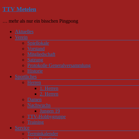
Zum
TTV Metelen
Inhalt
springen
… mehr als nur ein bisschen Pingpong
Menü
Aktuelles
Verein
Spiellokale
Vorstand
Mitgliedschaft
Satzung
Protokolle Generalversammlung
Historie
Sportliches
Herren
1. Herren
2. Herren
Damen
Nachwuchs
Jungen 19
TTV-Hobbygruppe
Training
Service
Terminkalender