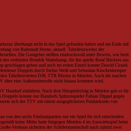
rkreuz überhaupt nicht in das Spiel gefunden haben und am Ende mit
etung von Ruhrstadt Herne, aktuell Tabellenzweiter der
stellen. Die Gastgeber stellten eindrucksvoll unter Beweis, wie breit
it des verletzten Hendrik Waterkamp, für ihn spielte René Bückers aus
app geschlagen geben und auch im ersten Einzel konnte Dawid Ciosek
n Metelener Doppels durch Stefan Weiß und Sebastian Klockenkemper
 den Tabellenvierten DJK TTR Rheine in Metelen. Auch die machen
TTV über eine Außenseiterrolle nicht hinaus kommen wird.
SV Handorf einfahren. Nach dem Hinspielerfolg in Metelen gab es für
n Doppeln konnte nur Handorfs Spitzenspieler Fabian Dippel gegen
esserte sich der TTV mit einem ausgeglichenen Punktekonto von
von den sechs Fünfsatzpartien nur ein Spiel für sich entscheiden
ungsgemäß keine Mühe hatte hingegen Metelen 4 im Auswärtsspiel beim
Große-Venhaus sicherten der Schülermannschaft nach zuletzt zwei