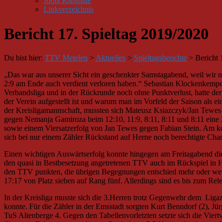
Joola Rangliste
Linkverzeichnis
Bericht 17. Spieltag 2019/2020
Du bist hier:
TTV Metelen
>
Aktuelles
>
Spieltagsberichte
>
Bericht 
„Das war aus unserer Sicht ein geschenkter Samstagabend, weil wir
2:9 am Ende auch verdient verloren haben.“ Sebastian Klockenkemper
Verbandsliga und in der Rückrunde noch ohne Punktverlust, hatte der 
der Verein aufgestellt ist und warum man im Vorfeld der Saison als e
der Kreisligamannschaft, mussten sich Mateusz Ksiazczyk/Jan Tewes 
gegen Nemanja Gamiroza beim 12:10, 11:9, 8:11, 8:11 und 8:11 eine 
sowie einem Viersatzerfolg von Jan Tewes gegen Fabian Stein. Am 
sich bei nur einem Zähler Rückstand auf Herne noch berechtigte Chan
Einen wichtigen Auswärtserfolg konnte hingegen am Freitagabend die
den quasi in Bestbesetzung angetretenen TTV auch im Rückspiel in 
den TTV punkten, die übrigen Begegnungen entschied mehr oder weni
17:17 von Platz sieben auf Rang fünf. Allerdings sind es bis zum Rel
In der Kreisliga musste sich die 3.Herren trotz Gegenwehr dem Liga
konnte. Für die Zähler in der Emsstadt sorgten Kurt Benndorf (2), 
TuS Altenberge 4. Gegen den Tabellenvorletzten setzte sich die Vie