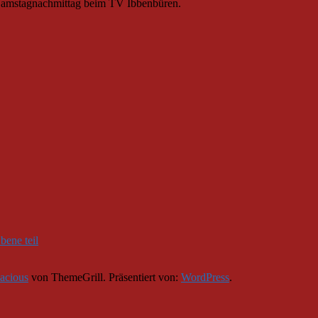
 Samstagnachmittag beim TV Ibbenbüren.
ene teil
acious
von ThemeGrill. Präsentiert von:
WordPress
.