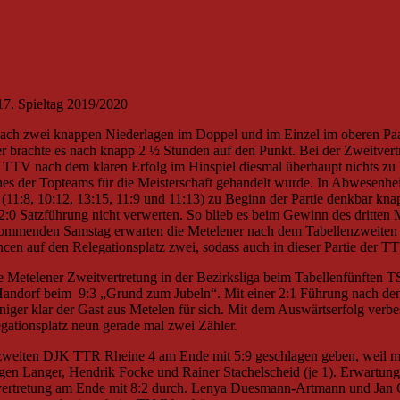
17. Spieltag 2019/2020
 nach zwei knappen Niederlagen im Doppel und im Einzel im oberen Paa
 brachte es nach knapp 2 ½ Stunden auf den Punkt. Bei der Zweitvertr
TTV nach dem klaren Erfolg im Hinspiel diesmal überhaupt nichts zu be
ines der Topteams für die Meisterschaft gehandelt wurde. In Abwesenhe
(11:8, 10:12, 13:15, 11:9 und 11:13) zu Beginn der Partie denkbar kn
2:0 Satzführung nicht verwerten. So blieb es beim Gewinn des dritte
kommenden Samstag erwarten die Metelener nach dem Tabellenzweiten
cen auf den Relegationsplatz zwei, sodass auch in dieser Partie der 
 Metelener Zweitvertretung in der Bezirksliga beim Tabellenfünften T
Handorf beim 9:3 „Grund zum Jubeln“. Mit einer 2:1 Führung nach de
ger klar der Gast aus Metelen für sich. Mit dem Auswärtserfolg verb
egationsplatz neun gerade mal zwei Zähler.
zweiten DJK TTR Rheine 4 am Ende mit 5:9 geschlagen geben, weil man 
Jürgen Langer, Hendrik Focke und Rainer Stachelscheid (je 1). Erwart
rtvertretung am Ende mit 8:2 durch. Lenya Duesmann-Artmann und Jan 