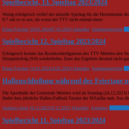
Spielbericht, 13. Spieltag 2023/2024
Wenig erfolgreich verlief der aktuelle Spieltag für die Herrenteams 
0:7 sah es so aus, als wenn der TTV nicht einmal einen
Klaus Foecker
29.01.2024
07.02.2024
Aktuelles
,
Spieltagsberichte
We
Spielbericht 12. Spieltag 2023/2024
Erfolgreich konnte das Bezirksoberligateam des TTV Metelen den Sta
Hinspielerfolg (9:0) wiederholen. Dass das Ergebnis diesmal nicht ganz
Klaus Foecker
14.01.2024
14.01.2024
Aktuelles
,
Spieltagsberichte
We
Hallenschließung während der Feiertage 
Die Sporthalle der Gemeinde Metelen wird ab Sonntag (24.12.2023) 
findet dass jährliche Hallen-Fußball-Turnier der MAtellia statt. Aus 
Andreas Joost
19.12.2023
19.12.2023
Aktuelles
,
Sonstiges
Weiterlese
Spielbericht 11. Spieltag 2023/2024