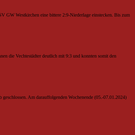
m SV GW Westkirchen eine bittere 2:9-Niederlage einstecken. Bis zum
en die Vechtestädter deutlich mit 9:3 und konnten somit den
ieb geschlossen. Am darauffolgenden Wochenende (05.-07.01.2024)