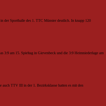
in der Sporthalle des 1. TTC Münster deutlich. In knapp 120
Das 3:9 am 15. Spieltag in Gievenbeck und die 3:9 Heimniederlage am
uch TTV III in der 1. Bezirksklasse hatten es mit den