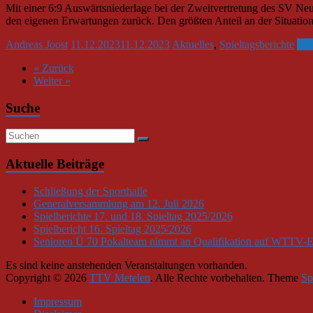
Mit einer 6:9 Auswärtsniederlage bei der Zweitvertretung des SV Ne
den eigenen Erwartungen zurück. Den größten Anteil an der Situation 
Andreas Joost
11.12.2023
11.12.2023
Aktuelles
,
Spieltagsberichte
Wei
« Zurück
Weiter »
Suche
Aktuelle Beiträge
Schließung der Sporthalle
Generalversammlung am 12. Juli 2026
Spielberichte 17. und 18. Spieltag 2025/2026
Spielbericht 16. Spieltag 2025/2026
Senioren Ü 70 Pokalteam nimmt an Qualifikation auf WTTV-Eb
Es sind keine anstehenden Veranstaltungen vorhanden.
Copyright © 2026
TTV Metelen
. Alle Rechte vorbehalten. Theme
Sp
Impressum