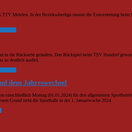
des TTV Metelen. In der Bezirksoberliga musste die Erstvertretung bei
iterlesen
rt in die Rückserie gestalten. Das Rückspiel beim TSV Handorf gewann
 so deutlich ausfiel,
iterlesen
und dem Jahreswechsel
bis einschließlich Montag (01.01.2024) für den allgemeinen Sportbetr
diesem Grund steht die Sporthalle in der 1. Januarwoche 2024
n