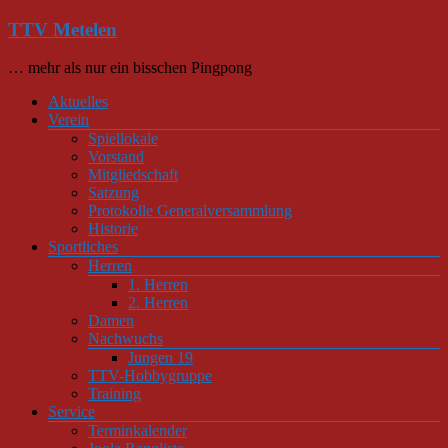
Zum
TTV Metelen
Inhalt
springen
… mehr als nur ein bisschen Pingpong
Menü
Aktuelles
Verein
Spiellokale
Vorstand
Mitgliedschaft
Satzung
Protokolle Generalversammlung
Historie
Sportliches
Herren
1. Herren
2. Herren
Damen
Nachwuchs
Jungen 19
TTV-Hobbygruppe
Training
Service
Terminkalender