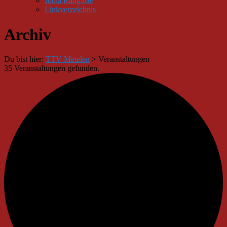
Joola Rangliste
Linkverzeichnis
Archiv
Du bist hier:
TTV Metelen
>
Veranstaltungen
35 Veranstaltungen gefunden.