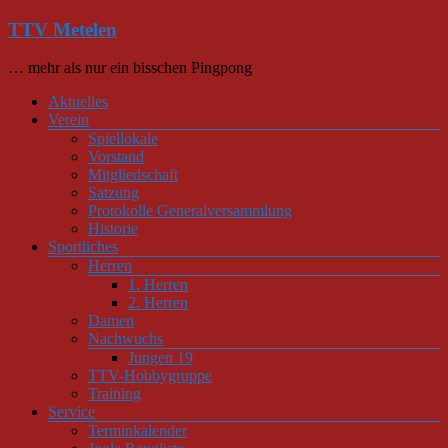
Zum
TTV Metelen
Inhalt
springen
… mehr als nur ein bisschen Pingpong
Menü
Aktuelles
Verein
Spiellokale
Vorstand
Mitgliedschaft
Satzung
Protokolle Generalversammlung
Historie
Sportliches
Herren
1. Herren
2. Herren
Damen
Nachwuchs
Jungen 19
TTV-Hobbygruppe
Training
Service
Terminkalender